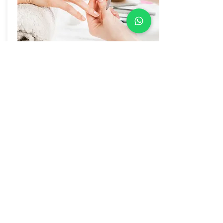
Manikür Uygulayıcısı Kursu
01/09/20 - 08/09/20
Kişisel hijyenin en önemli parçası olan
manikür ve pedikür eğitimi ile hotel,
spa, estetik ve sağlık merkezleri gibi iş
kollarında M.E.B onaylı sertifika ile
rahatlıkla çalışabilirsiniz.
Detaylı bilgi