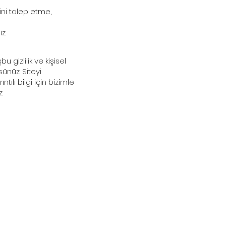
ini talep etme,
z.
 gizlilik ve kişisel
ünüz. Siteyi
lı bilgi için bizimle
.