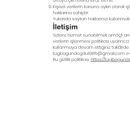
ortaya çıkmasına itiraz etme,
Kişisel verilerin kanuna aykırı olara
haklarına sahiptir.
Yukarıda sayılan haklarınızı kullanma
İletişim
Sizlere hizmet sunabilmek amaçlı analiz
verilerin işlenmesi politikası uyarı
kullanmaya devam ettiğiniz takdirde k
tugbagundogdu1985@gmail.com
e-
Bu gizlilik politikası,
https://tugbagun