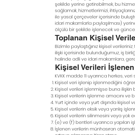
şekilde yerine getirebilmek, bu hizm
sağlamak, hizmetlerimizi, ihtiyaçların
ile yasal çerçeveler içerisinde buluşt
idari makamlarla paylaşılması) yeri
ölçülü bir şekilde işlenecek ve güncel
Toplanan Kişisel Veril
Bizimle paylaştığınız kişisel verileri
ilişki içerisinde bulunduğumuz, iş birli
halinde adli ve idari makamlara, gerekl
Kişisel Verileri İşlene
KVKK madde 11 uyarınca herkes, veri s
Kişisel veri işlenip işlenmediğini öğr
Kişisel verileri işlenmişse buna ilişkin
Kişisel verilerin işlenme amacını ve 
Yurt içinde veya yurt dışında kişisel ver
Kişisel verilerin eksik veya yanlış işl
Kişisel verilerin silinmesini veya yok 
(e) ve (f) bentleri uyarınca yapılan işl
İşlenen verilerin münhasıran otomatik 