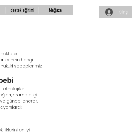
destek eğitimi
Mağaza
Giriş
maktadır.
erilerinizin hangi
 hukuki sebeplerimiz
bebi
teknolojiler
ğları, arama bilgi
k ve güncellenerek,
dayanılarak
iklerini en iyi