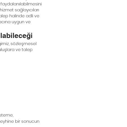
 faydalanılabilmesini
hizmet sağlayıcıları
alep halinde adli ve
macına uygun ve
labileceği
iğimiz, sözleşmesel
ruluşlara ve talep
 isteme,
aleyhine bir sonucun