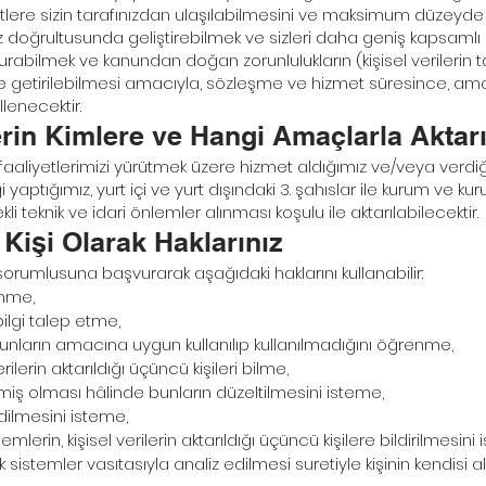
etlere sizin tarafınızdan ulaşılabilmesini ve maksimum düzeyde
ız doğrultusunda geliştirebilmek ve sizleri daha geniş kapsamlı 
urabilmek ve kanundan doğan zorunlulukların (kişisel verilerin t
ne getirilebilmesi amacıyla, sözleşme ve hizmet süresince, a
lenecektir.
erin Kimlere ve Hangi Amaçlarla Aktarı
niz; faaliyetlerimizi yürütmek üzere hizmet aldığımız ve/veya verd
ği yaptığımız, yurt içi ve yurt dışındaki 3. şahıslar ile kurum ve ku
i teknik ve idari önlemler alınması koşulu ile aktarılabilecektir.
n Kişi Olarak Haklarınız
orumlusuna başvurarak aşağıdaki haklarını kullanabilir:
enme,
 bilgi talep etme,
bunların amacına uygun kullanılıp kullanılmadığını öğrenme,
ilerin aktarıldığı üçüncü kişileri bilme,
enmiş olması hâlinde bunların düzeltilmesini isteme,
edilmesini isteme,
emlerin, kişisel verilerin aktarıldığı üçüncü kişilere bildirilmesini
sistemler vasıtasıyla analiz edilmesi suretiyle kişinin kendisi 