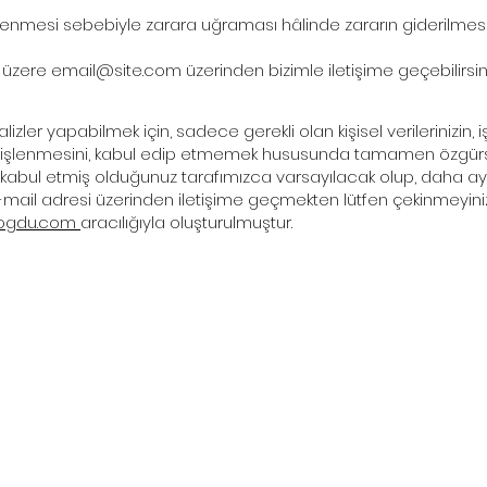
k işlenmesi sebebiyle zarara uğraması hâlinde zararın giderilmes
k üzere
email@site.com
üzerinden bizimle iletişime geçebilirsini
ler yapabilmek için, sadece gerekli olan kişisel verilerinizin, işbu
nca işlenmesini, kabul edip etmemek hususunda tamamen özgürs
abul etmiş olduğunuz tarafımızca varsayılacak olup, daha ayrıntı
mail adresi üzerinden iletişime geçmekten lütfen çekinmeyiniz
dogdu.com
aracılığıyla oluşturulmuştur.