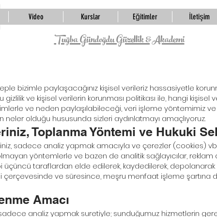
Video
Kurslar
Eğitimler
İletişim
Tuğba Gündoğdu Güzellik &Akademi
eple bizimle paylaşacağınız kişisel verileriz hassasiyetle korun
 gizlilik ve kişisel verilerin korunması politikası ile, hangi kişisel v
 kimlerle ve neden paylaşılabileceği, veri işleme yöntemimiz ve
rınızın neler olduğu hususunda sizleri aydınlatmayı amaçlıyoruz.
eriniz, Toplanma Yöntemi ve Hukuki Se
ileriniz, sadece analiz yapmak amacıyla ve çerezler (cookies) vb. 
lmayan yöntemlerle ve bazen de analitik sağlayıcılar, reklam a
 gibi üçüncü taraflardan elde edilerek, kaydedilerek, depolanara
isi çerçevesinde ve süresince, meşru menfaat işleme şartına 
İşlenme Amacı
iz sadece analiz yapmak suretiyle; sunduğumuz hizmetlerin gereklil