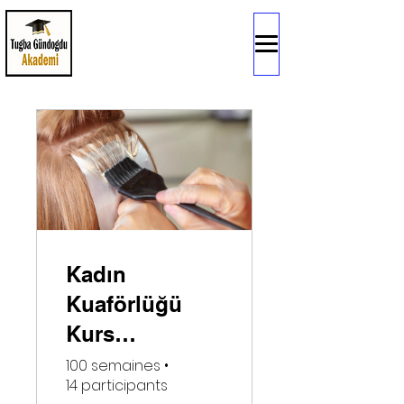
Kadın
Kuaförlüğü
Kurs
Programı(4.
100 semaines
•
14 participants
Seviye )