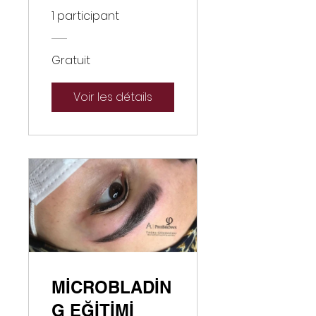
1 participant
Gratuit
Voir les détails
MİCROBLADİN
G EĞİTİMİ